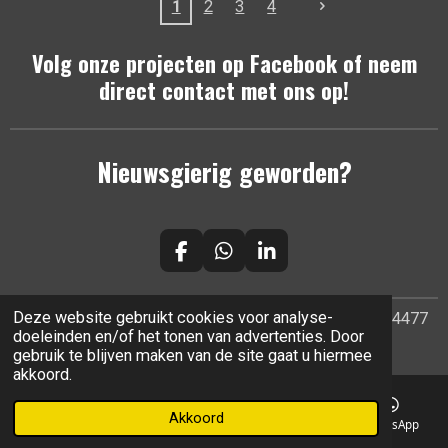
1
2
3
4
Volg onze projecten op Facebook of neem
direct contact met ons op!
Nieuwsgierig geworden?
F
W
L
a
h
i
c
a
n
e
t
k
Deze website gebruikt cookies voor analyse-
© 2024 Klus- en onderhoudsbedrijf e.swaapKVK 89444477
b
s
e
doeleinden en/of het tonen van advertenties. Door
Powered by
JouwWeb
o
A
d
gebruik te blijven maken van de site gaat u hiermee
o
p
I
akkoord.
k
p
n
Akkoord
E-mailadres
Telefoonnummer
Facebook
WhatsApp