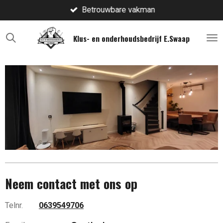
Betrouwbare vakman
Ga
direct
naar
Klus- en onderhoudsbedrijf E.Swaap
de
hoofdinhoud
Neem contact met ons op
Telnr.
0639549706