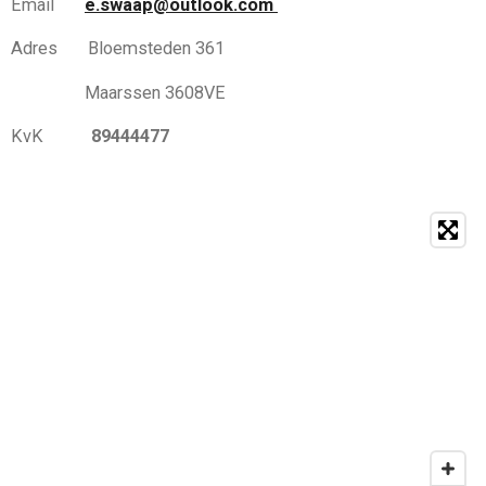
Email
e.swaap@outlook.com
Adres Bloemsteden 361
Maarssen 3608VE
KvK
89444477